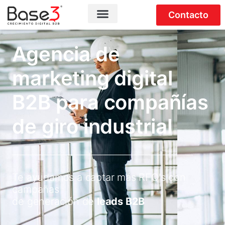
Contacto
Agencia de
marketing digital
B2B para compañías
de giro industrial
Te ayudamos a captar más RFQ's con
campañas
de generación de
leads B2B